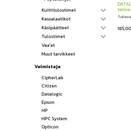
DATAL
teline
Kuittitulostimet
Tukeva 
Kassalaatikot
Käsipäätteet
185,0
Tulostimet
Vaa'at
Muut tarvikkeet
Valmistaja
CipherLab
Citizen
Datalogic
Epson
HP
HPC System
Opticon