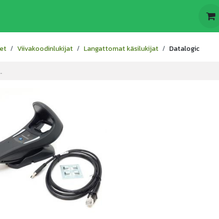
t
Odoo
Yritys
et
Viivakoodinlukijat
Langattomat käsilukijat
Datalogic