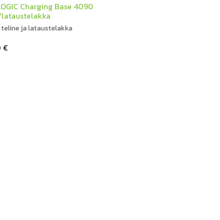
OGIC Charging Base 4090
/lataustelakka
teline ja lataustelakka
0
€