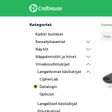
Etusivu
Ratkaisu
Kategoriat
Tuotte
Kaikki tuotteet
Kassatyöasemat
Näytöt
Näppäimistöt ja hiiret
Viivakoodinlukijat
Langattomat käsilukijat
CipherLab
Datalogic
Opticon
Langalliset käsilukijat
Pöytälukijat