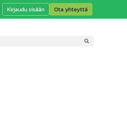
Kirjaudu sisään
Ota yhteyttä