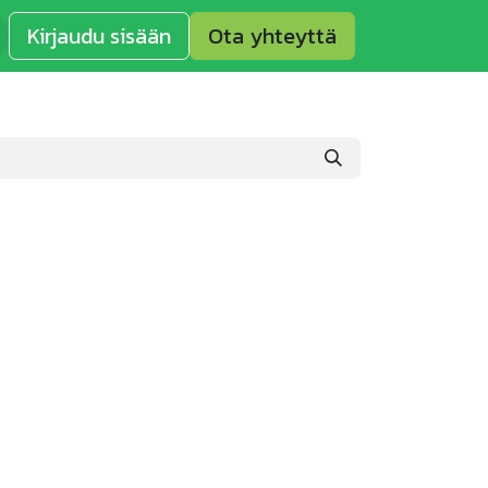
Kirjaudu sisään
Ota yhteyttä