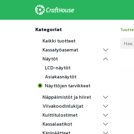
Etusivu
Ratkaisu
Kategoriat
Tuotte
Kaikki tuotteet
Kassatyöasemat
Näytöt
LCD-näytöt
Asiakasnäytöt
Näyttöjen tarvikkeet
Näppäimistöt ja hiiret
Viivakoodinlukijat
Kuittitulostimet
Kassalaatikot
Käsipäätteet