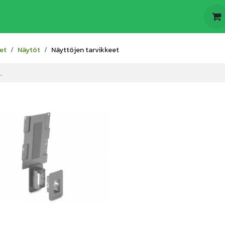
t
Odoo
Yritys
et
Näytöt
Näyttöjen tarvikkeet