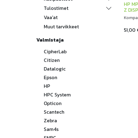
HP MP
Tulostimet
Z DIS
Vaa'at
Kompak
Muut tarvikkeet
51,00
Valmistaja
CipherLab
Citizen
Datalogic
Epson
HP
HPC System
Opticon
Scantech
Zebra
Sam4s
SNBC