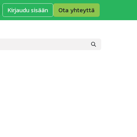
Kirjaudu sisään
Ota yhteyttä