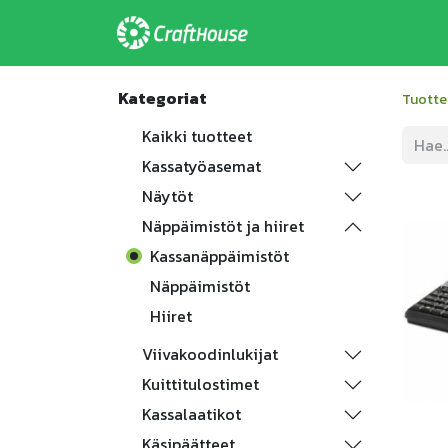
Etusivu
Ratkaisu
Kategoriat
Tuotte
Kaikki tuotteet
Kassatyöasemat
Näytöt
Näppäimistöt ja hiiret
Kassanäppäimistöt
Näppäimistöt
Hiiret
Viivakoodinlukijat
Kuittitulostimet
Kassalaatikot
Käsipäätteet