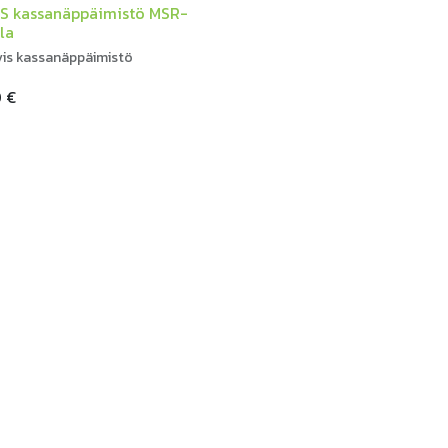
S kassanäppäimistö MSR-
lla
ivis kassanäppäimistö
0
€