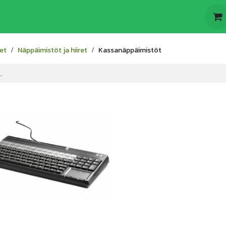
t
Odoo
Yritys
et
Näppäimistöt ja hiiret
Kassanäppäimistöt