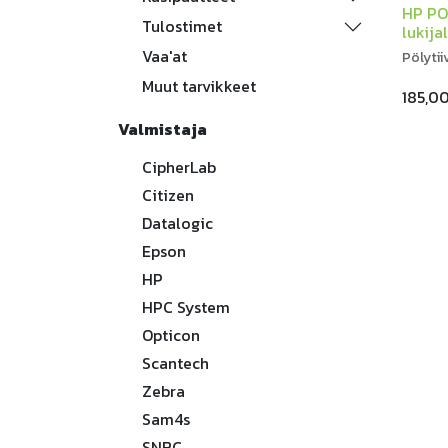
HP PO
Tulostimet
lukija
Vaa'at
Pölyti
Muut tarvikkeet
185,0
Valmistaja
CipherLab
Citizen
Datalogic
Epson
HP
HPC System
Opticon
Scantech
Zebra
Sam4s
SNBC