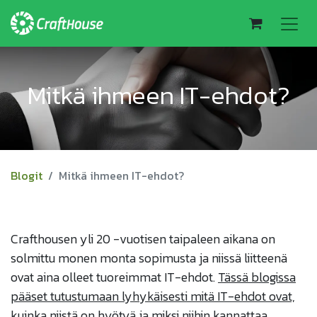
Mitkä ihmeen IT-ehdot?
Blogit
Mitkä ihmeen IT-ehdot?
Crafthousen yli 20 -vuotisen taipaleen aikana on
solmittu monen monta sopimusta ja niissä liitteenä
ovat aina olleet tuoreimmat IT-ehdot.
Tässä blogissa
pääset tutustumaan lyhykäisesti mitä IT-ehdot ovat,
kuinka niistä on hyötyä ja miksi niihin kannattaa