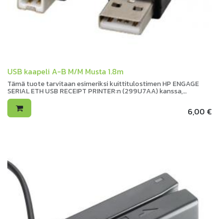
USB kaapeli A-B M/M Musta 1.8m
Tämä tuote tarvitaan esimeriksi kuittitulostimen HP ENGAGE
SERIAL ETH USB RECEIPT PRINTER:n (299U7AA) kanssa,
muistathan myös virtalähteen HP Engage PSU 60W For Receipt
Printer (3A2P5AA)
6,00
€