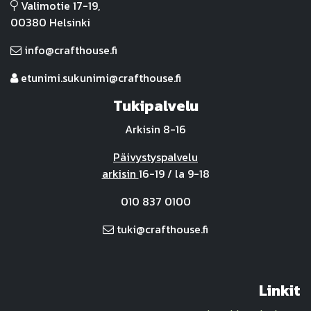
Valimotie 17-19,
00380 Helsinki
info@crafthouse.fi
etunimi.sukunimi@crafthouse.fi
Tukipalvelu
Arkisin 8-16
Päivystyspalvelu
arkisin
16-19 / la 9-18
010 837 0100
tuki@crafthouse.fi
Linkit