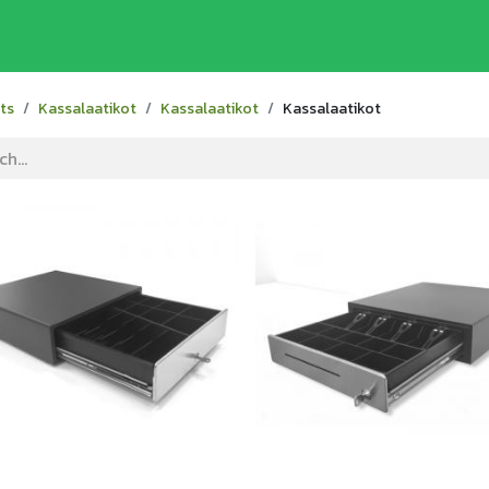
me
Odoo toiminnanohjausjärjestelmä
Craft
ts
Kassalaatikot
Kassalaatikot
Kassalaatikot