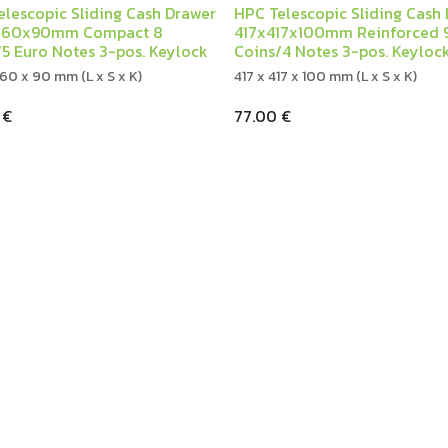
elescopic Sliding Cash Drawer
HPC Telescopic Sliding Cash
360x90mm Compact 8
417x417x100mm Reinforced 
/5 Euro Notes 3-pos. Keylock
Coins/4 Notes 3-pos. Keyloc
60 x 90 mm (L x S x K)
417 x 417 x 100 mm (L x S x K)
€
77.00
€