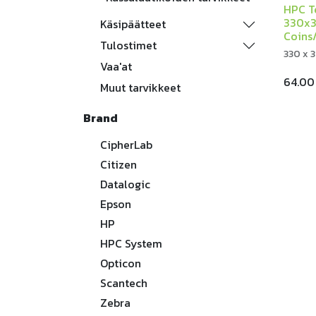
HPC T
330x
Käsipäätteet
Coins
Tulostimet
330 x 3
Vaa'at
64.00
Muut tarvikkeet
Brand
CipherLab
Citizen
Datalogic
Epson
HP
HPC System
Opticon
Scantech
Zebra