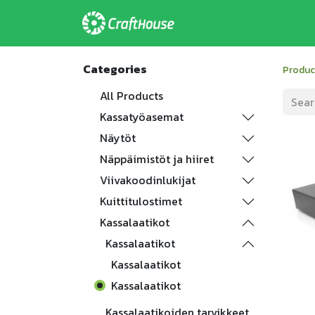
Home
Palvelum
Categories
Produc
All Products
Kassatyöasemat
Näytöt
Näppäimistöt ja hiiret
Viivakoodinlukijat
Kuittitulostimet
Kassalaatikot
Kassalaatikot
Kassalaatikot
Kassalaatikot
Kassalaatikoiden tarvikkeet