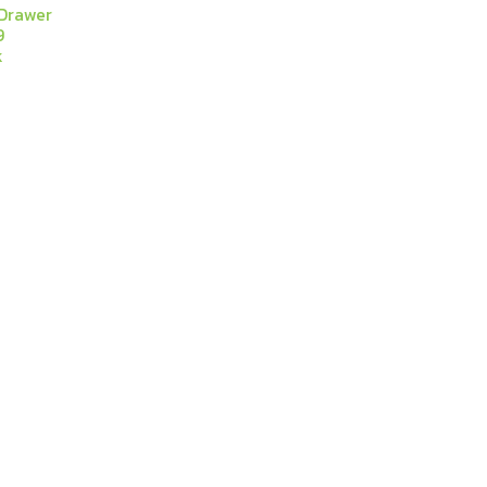
 Drawer
9
k