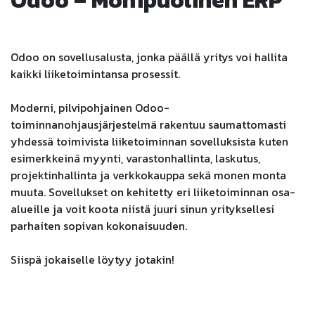
Odoo – Monipuolinen ERP
Odoo on sovellusalusta, jonka päällä yritys voi hallita
kaikki liiketoimintansa prosessit.
Moderni, pilvipohjainen Odoo-
toiminnanohjausjärjestelmä rakentuu saumattomasti
yhdessä toimivista liiketoiminnan sovelluksista kuten
esimerkkeinä myynti, varastonhallinta, laskutus,
projektinhallinta ja verkkokauppa sekä monen monta
muuta. Sovellukset on kehitetty eri liiketoiminnan osa-
alueille ja voit koota niistä juuri sinun yrityksellesi
parhaiten sopivan kokonaisuuden.
Siispä jokaiselle löytyy jotakin!