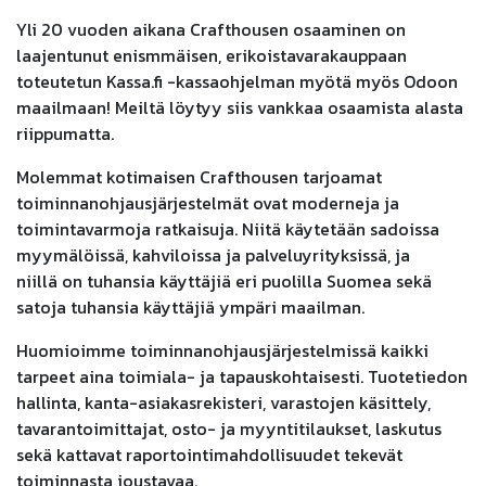
Yli 20 vuoden aikana Crafthousen osaaminen on
laajentunut enismmäisen, erikoistavarakauppaan
toteutetun Kassa.fi -kassaohjelman myötä myös Odoon
maailmaan! Meiltä löytyy siis vankkaa osaamista alasta
riippumatta.
Molemmat kotimaisen Crafthousen tarjoamat
toiminnanohjausjärjestelmät ovat moderneja ja
toimintavarmoja ratkaisuja. Niitä käytetään sadoissa
myymälöissä, kahviloissa ja palveluyrityksissä, ja
niillä on tuhansia käyttäjiä eri puolilla Suomea sekä
satoja tuhansia käyttäjiä ympäri maailman.
Huomioimme toiminnanohjausjärjestelmissä kaikki
tarpeet aina toimiala- ja tapauskohtaisesti. Tuotetiedon
hallinta, kanta-asiakasrekisteri, varastojen käsittely,
tavarantoimittajat, osto- ja myyntitilaukset, laskutus
sekä kattavat raportointimahdollisuudet tekevät
toiminnasta joustavaa.