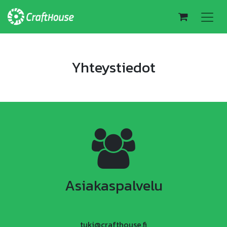
Yhteystiedot
Asiakaspalvelu
tuki@crafthouse.fi